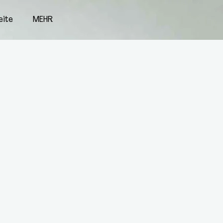
eite
MEHR