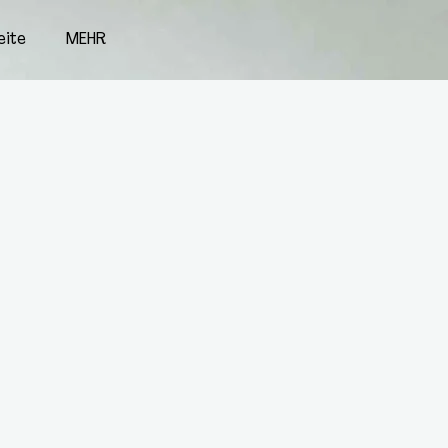
eite
MEHR