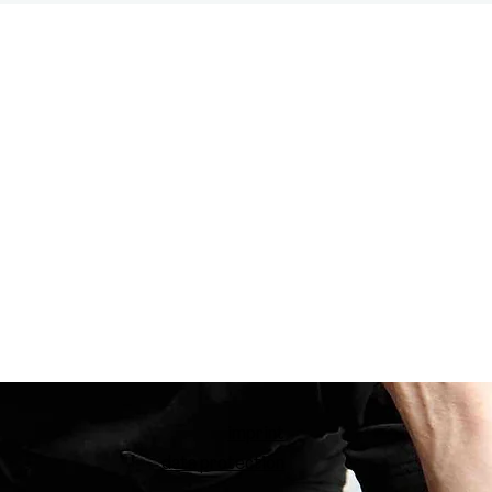
imprint
data protection