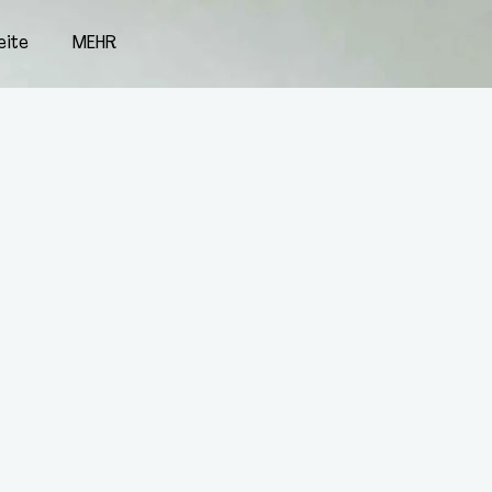
eite
MEHR