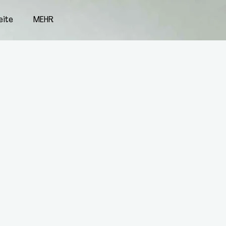
eite
MEHR