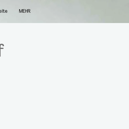
eite
MEHR
f