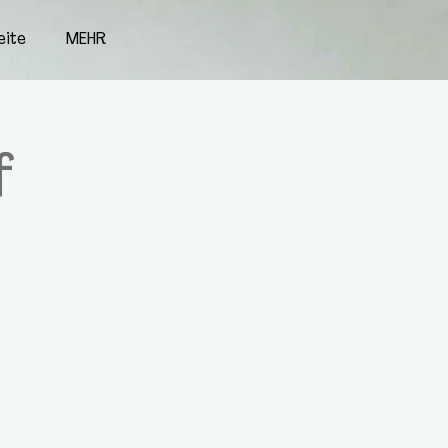
eite
MEHR
f