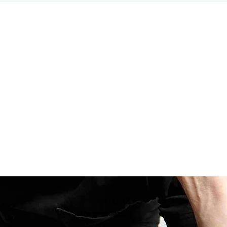
imprint
data protection