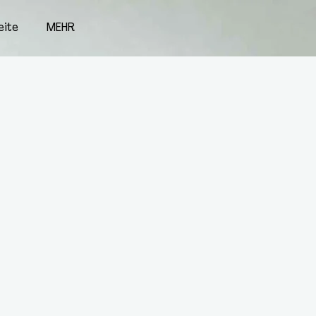
eite
MEHR