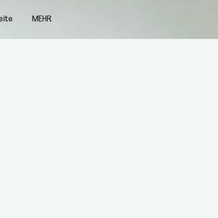
eite
MEHR