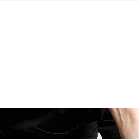
imprint
data protection