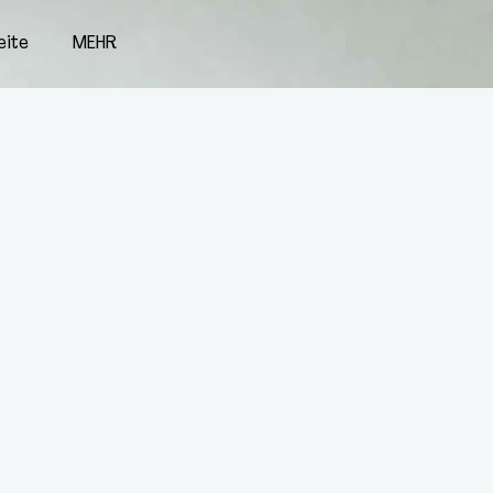
eite
MEHR