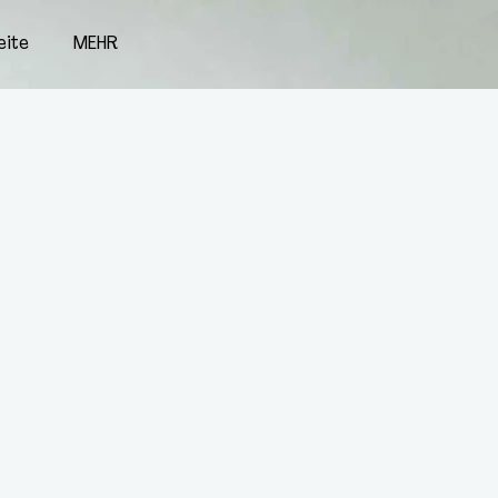
eite
MEHR