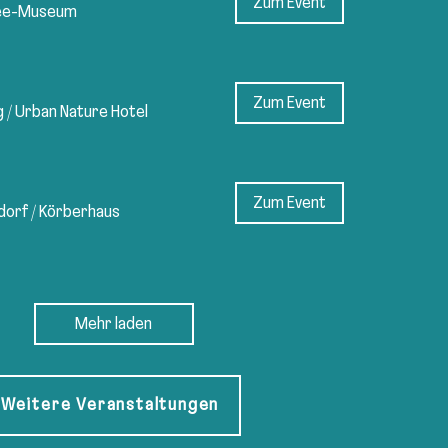
Zum Event
ee-Museum
Zum Event
g
/
Urban Nature Hotel
Zum Event
dorf
/
Körberhaus
Mehr laden
Weitere Veranstaltungen