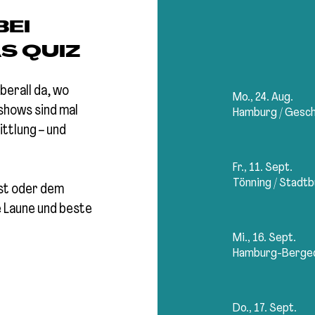
EI
S QUIZ
berall da, wo
Mo., 24. Aug.
hows sind mal
Hamburg
/
Gesch
ttlung – und
Fr., 11. Sept.
Tönning
/
Stadtb
st oder dem
e Laune und beste
Mi., 16. Sept.
Hamburg-Berge
Do., 17. Sept.