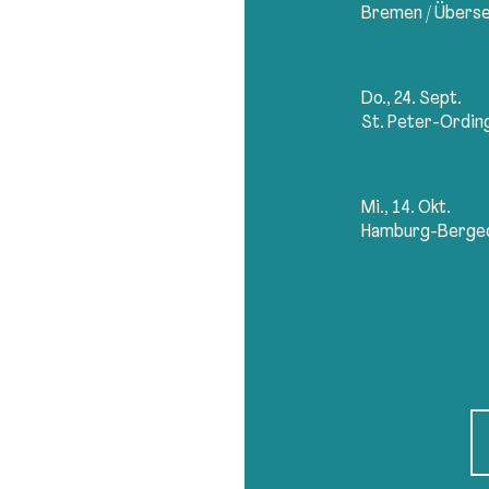
Bremen
/
Übers
Do., 24. Sept.
St. Peter-Ordin
Mi., 14. Okt.
Hamburg-Berge