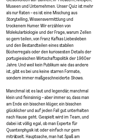
Geschichten auf Bühnen, in Theatern, Kneipen,
Museen und Unternehmen. Unser Quiz ist mehr
als nur Raten – es ist eine Mischung aus
Storytelling, Wissensvermittlung und
trockenem Humer. Wir erzählen von
Molekularbiologie und der Frage, warum Zellen
so gern teilen, von Franz Kafkas Liebesleben
und den Bestandteilen eines stabilen
Bücherregals oder den kuriosesten Details der
portugiesischen Wirtschaftspolitik der 1960er
Jahre. Und weil kein Publikum wie das andere
ist, gibt es bei uns keine starren Formate,
sondern immer maßgeschneiderte Shows.
Manchmal ist es laut und legendär, manchmal
klein und feinsinnig – aber immer so, dass man
am Ende ein bisschen klüger, ein bisschen
glücklicher und auf jeden Fall gut unterhalten
nach Hause geht. Gespielt wird im Team, und
dabei ist völlig egal, ob man Experte für
Quantenphysik ist oder einfach nur gern
miträtselt. Hauptsache, man hat Spaß am